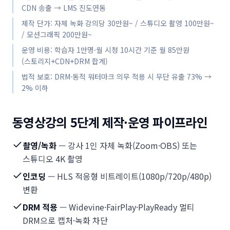
CDN 송출 → LMS 진도연동
제작 단가: 자체 녹화 강의당 30만원~ / 스튜디오 촬영 100만원~
/ 모션그래픽 200만원~
운영 비용: 학습자 1만명·월 시청 10시간 기준 월 85만원
(스토리지+CDN+DRM 합계)
법적 보호: DRM·동적 워터마크 의무 적용 시 무단 유출 73% →
2% 이하
강의 콘텐츠를 영상으로 사전 제작(VOD) 또는 실시간(Live)
동영상강의 5단계 제작·운영 파이프라인
촬영/녹화
— 강사 1인 자체 녹화(Zoom·OBS) 또는
스튜디오 4K 촬영
인코딩
— HLS 적응형 비트레이트(1080p/720p/480p)
변환
DRM 적용
— Widevine·FairPlay·PlayReady 멀티
DRM으로 캡처·녹화 차단