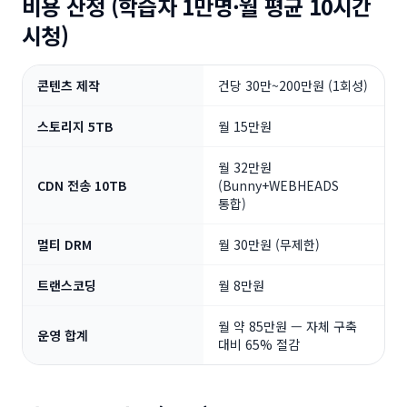
비용 산정 (학습자 1만명·월 평균 10시간
시청)
콘텐츠 제작
건당 30만~200만원 (1회성)
스토리지 5TB
월 15만원
월 32만원
CDN 전송 10TB
(Bunny+WEBHEADS
통합)
멀티 DRM
월 30만원 (무제한)
트랜스코딩
월 8만원
월 약 85만원 — 자체 구축
운영 합계
대비 65% 절감