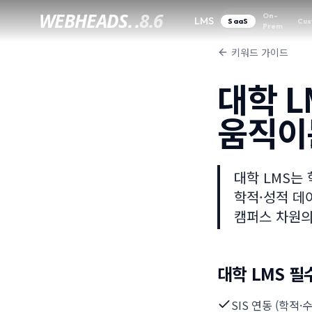
WEBHEADS.
.
8.6
On-
LMS
SaaS
Cus
Prem
키워드 가이드
대학 L
움직이
대학 LMS는
학적·성적 데
캠퍼스 차원의
대학 LMS 필
SIS 연동 (학적