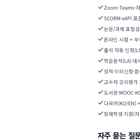
Zoom·Teams
SCORM·xAPI 
논문/과제 표절검
온라인 시험 + 
출석 자동 인정(L
학습분석(LA) 
성적 이의신청·합
교수자 강의평가 
도서관·MOOC·K
다국어(KO/EN)
장애학생 지원(자막
자주 묻는 질