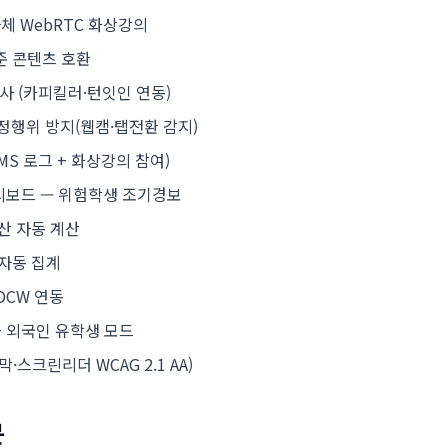
·자체 WebRTC 화상강의
표준 콘텐츠 호환
사 (카피킬러·턴잇인 연동)
부정행위 방지(웹캠·탭전환 감지)
MS 로그 + 화상강의 참여)
대시보드 — 위험학생 조기경보
산 자동 계산
자동 집계
OCW 연동
 + 외국인 유학생 모드
·스크린리더 WCAG 2.1 AA)
문