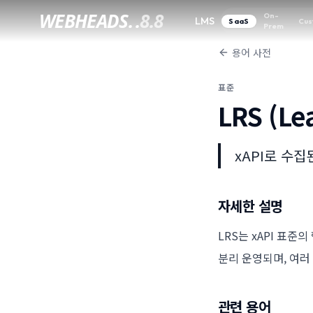
WEBHEADS.
.
8.8
On-
LMS
SaaS
Cus
Prem
용어 사전
표준
LRS (Le
xAPI로 수
자세한 설명
LRS는 xAPI 표
분리 운영되며, 여러 
관련 용어