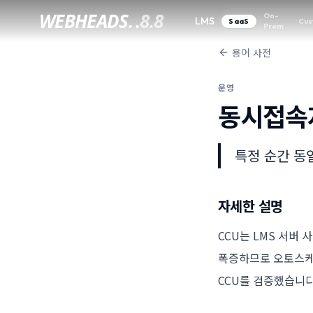
WEBHEADS.
.
8.8
On-
LMS
SaaS
Cus
Prem
용어 사전
운영
동시접속자
특정 순간 동
자세한 설명
CCU는 LMS 서버 
폭증하므로 오토스케일링
CCU를 검증했습니다