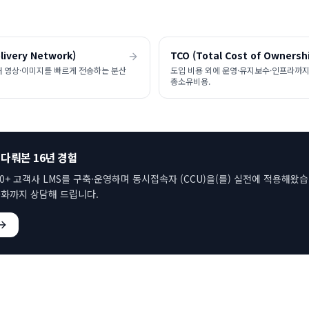
livery Network)
TCO (Total Cost of Ownersh
해 영상·이미지를 빠르게 전송하는 분산
도입 비용 외에 운영·유지보수·인프라까지
총소유비용.
 다뤄본 16년 경험
00+ 고객사 LMS를 구축·운영하며
동시접속자 (CCU)
을(를) 실전에 적용해왔습
화까지 상담해 드립니다.