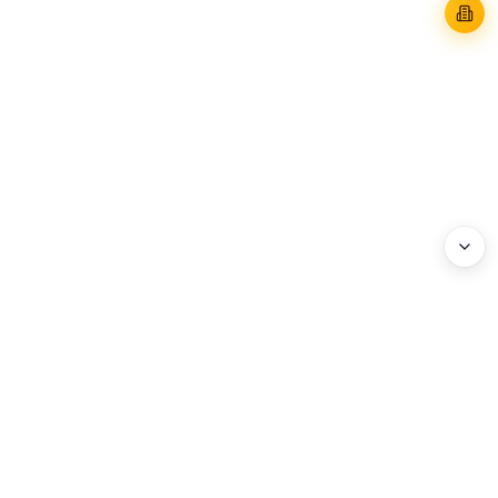
WEBHEADS.
COMPANY
Address : 3F, 114 World Cup-ro, Mapo-gu, Seoul, Korea
Business Registration No. : 204-86-20072
Privacy Policy