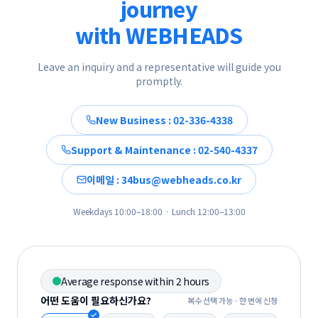
journey
with WEBHEADS
Leave an inquiry and a representative will guide you
promptly.
New Business : 02-336-4338
Support & Maintenance : 02-540-4337
이메일 : 34bus@webheads.co.kr
Weekdays 10:00–18:00 · Lunch 12:00–13:00
Average response within 2 hours
어떤 도움이 필요하신가요?
복수 선택 가능 · 한 번에 신청