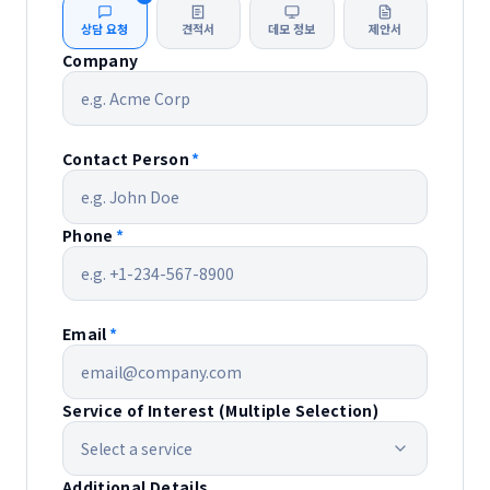
상담 요청
견적서
데모 정보
제안서
Company
Contact Person
*
Phone
*
Email
*
Service of Interest (Multiple Selection)
Select a service
Additional Details