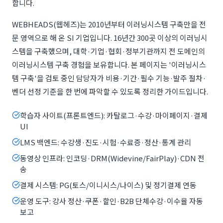
합니다.
WEBHEADS(웹헤즈)는 2010년부터 이러닝시스템 구축만을 전
문 영역으로 해 온 SI 기업입니다. 16년간 300곳 이상의 이러닝시
스템을 구축했으며, 대학·기업·협회·정부기관까지 전 도메인의
이러닝시스템 구축 경험을 보유합니다. 본 페이지는 '이러닝시스
템 구축'을 검토 중인 담당자가 비용·기간·필수 기능·발주 절차·
벤더 선정 기준을 한 번에 파악할 수 있도록 정리한 가이드입니다.
학습자 사이트(프론트엔드): 카탈로그·수강·마이페이지·결제
UI
LMS 백엔드: 수강생·진도·시험·수료증·정산·통계 관리
동영상 인프라: 인코딩·DRM(Widevine/FairPlay)·CDN 전
송
결제 시스템: PG(토스/이니시스/나이스) 및 정기결제 연동
운영 도구: 강사 정산·쿠폰·할인·B2B 단체수강·이수율 자동
보고