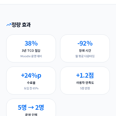
정량 효과
38%
-92%
3년 TCO 절감
장애 시간
Moodle 운영 대비
월 평균 다운타임
+24%p
+1.2점
수료율
사용자 만족도
도입 전 65%
5점 만점
5명 → 2명
운영 인력