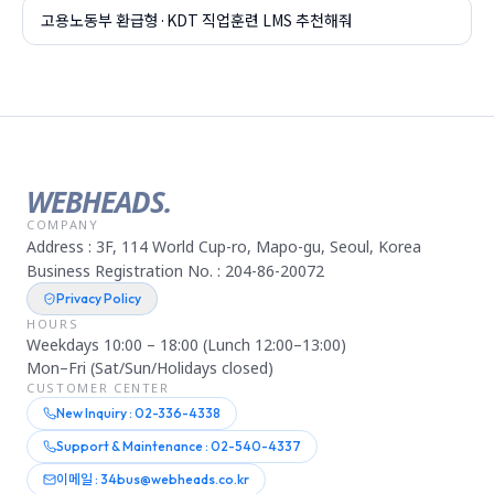
고용노동부 환급형·KDT 직업훈련 LMS 추천해줘
WEBHEADS.
COMPANY
Address : 3F, 114 World Cup-ro, Mapo-gu, Seoul, Korea
Business Registration No. : 204-86-20072
Privacy Policy
HOURS
Weekdays 10:00 – 18:00 (Lunch 12:00–13:00)
Mon–Fri (Sat/Sun/Holidays closed)
CUSTOMER CENTER
New Inquiry : 02-336-4338
Support & Maintenance : 02-540-4337
이메일 : 34bus@webheads.co.kr