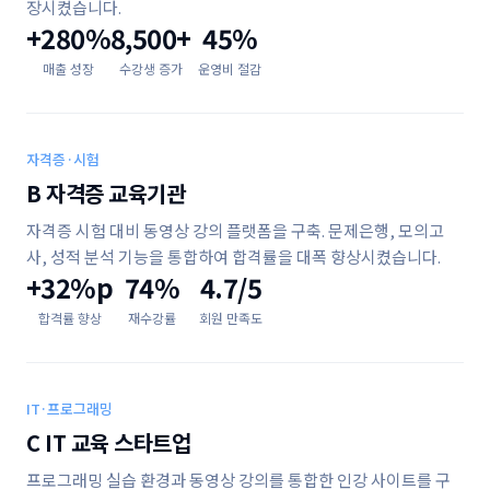
장시켰습니다.
+280%
8,500+
45%
매출 성장
수강생 증가
운영비 절감
자격증·시험
B 자격증 교육기관
자격증 시험 대비 동영상 강의 플랫폼을 구축. 문제은행, 모의고
사, 성적 분석 기능을 통합하여 합격률을 대폭 향상시켰습니다.
+32%p
74%
4.7/5
합격률 향상
재수강률
회원 만족도
IT·프로그래밍
C IT 교육 스타트업
프로그래밍 실습 환경과 동영상 강의를 통합한 인강 사이트를 구