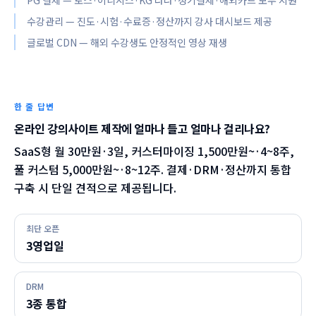
PG 결제 — 토스·이니시스·KG 다나·정기결제·해외카드 모두 지원
수강관리 — 진도·시험·수료증·정산까지 강사 대시보드 제공
글로벌 CDN — 해외 수강생도 안정적인 영상 재생
한 줄 답변
온라인 강의사이트 제작에 얼마나 들고 얼마나 걸리나요?
SaaS형 월 30만원·3일, 커스터마이징 1,500만원~·4~8주,
풀 커스텀 5,000만원~·8~12주. 결제·DRM·정산까지 통합
구축 시 단일 견적으로 제공됩니다.
최단 오픈
3영업일
DRM
3종 통합