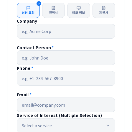
상담 요청
견적서
데모 정보
제안서
Company
Contact Person
*
Phone
*
Email
*
Service of Interest (Multiple Selection)
Select a service