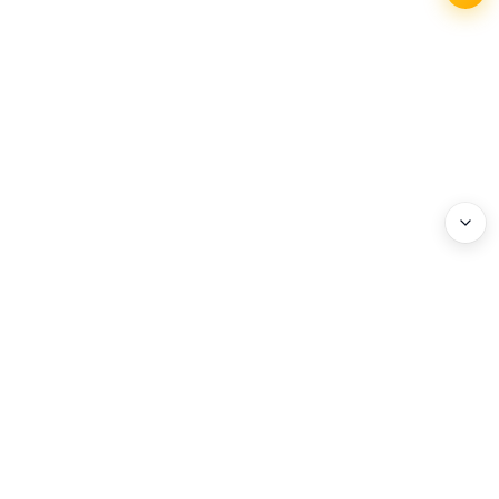
WEBHEADS.
COMPANY
Address : 3F, 114 World Cup-ro, Mapo-gu, Seoul, Korea
Business Registration No. : 204-86-20072
Privacy Policy
HOURS
Weekdays 10:00 – 18:00 (Lunch 12:00–13:00)