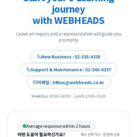
journey
with WEBHEADS
Leave an inquiry and a representative will guide you
promptly.
New Business : 02-336-4338
Support & Maintenance : 02-540-4337
이메일 : 34bus@webheads.co.kr
Weekdays 10:00–18:00 · Lunch 12:00–13:00
Average response within 2 hours
어떤 도움이 필요하신가요?
복수 선택 가능 · 한 번에 신청