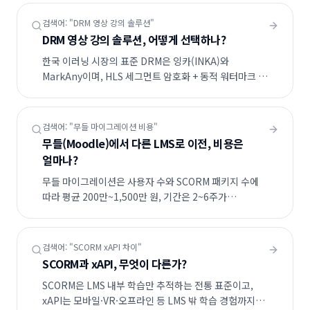
WEBHEADS는 동일 구성으로 80,000 CCU를 실측
검증했습니다.
검색어: "
DRM 영상 강의 솔루션
"
DRM 영상 강의 솔루션, 어떻게 선택하나?
한국 이러닝 시장의 표준 DRM은 잉카(INKA)와
MarkAny이며, HLS 세그먼트 암호화 + 동적 워터마크 +
화면 캡처 차단의 3중 보호가 표준입니다.
WEBHEADS는 잉카·MarkAny를 기본 통합 제공합니다.
검색어: "
무들 마이그레이션 비용
"
무들(Moodle)에서 다른 LMS로 이전, 비용은
얼마나?
무들 마이그레이션은 사용자 수와 SCORM 패키지 수에
따라 평균 200만~1,500만 원, 기간은 2~6주가
소요됩니다. WEBHEADS PRO 이전 시 무료
마이그레이션 도구로 라이선스·이관 비용이 0원입니다.
검색어: "
SCORM xAPI 차이
"
SCORM과 xAPI, 무엇이 다른가?
SCORM은 LMS 내부 학습만 추적하는 전통 표준이고,
xAPI는 모바일·VR·오프라인 등 LMS 밖 학습 경험까지