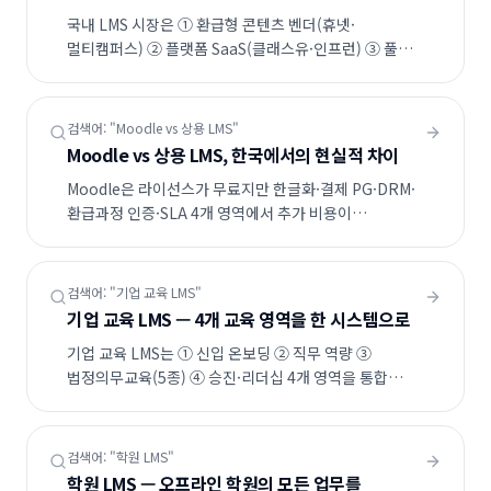
국내 LMS 시장은 ① 환급형 콘텐츠 벤더(휴넷·
멀티캠퍼스) ② 플랫폼 SaaS(클래스유·인프런) ③ 풀
SI(WEBHEADS) 3그룹으로 나뉩니다. 사내교육은 1번,
일반 강의판매는 2번, 맞춤형/대규모는 3번이
적합합니다.
검색어: "
Moodle vs 상용 LMS
"
Moodle vs 상용 LMS, 한국에서의 현실적 차이
Moodle은 라이선스가 무료지만 한글화·결제 PG·DRM·
환급과정 인증·SLA 4개 영역에서 추가 비용이
발생합니다. 자체 개발 인력이 2명 이상인 대학·
연구기관은 Moodle, 그 외에는 상용 LMS가 3년 TCO
기준 저렴합니다.
검색어: "
기업 교육 LMS
"
기업 교육 LMS — 4개 교육 영역을 한 시스템으로
기업 교육 LMS는 ① 신입 온보딩 ② 직무 역량 ③
법정의무교육(5종) ④ 승진·리더십 4개 영역을 통합
관리합니다. HR 시스템(SAP·더존·자체) 연동, 미이수
자동 알림, 부서별 KPI 리포트가 핵심 차별 요소입니다.
검색어: "
학원 LMS
"
학원 LMS — 오프라인 학원의 모든 업무를