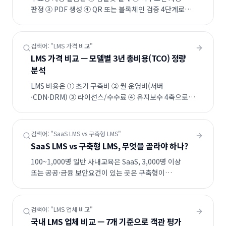
판정 ③ PDF 생성 ④ QR 또는 블록체인 검증 4단계로
구성됩니다. WEBHEADS는 연 10만 장 발급 사이트에서
평균 발급 시간 0.8초, 위변조 검증 실패율 0%를
실측했습니다.
검색어: "
LMS 가격 비교
"
LMS 가격 비교 — 모델별 3년 총비용(TCO) 정량
분석
LMS 비용은 ① 초기 구축비 ② 월 운영비(서버
·CDN·DRM) ③ 라이선스/수수료 ④ 유지보수 4축으로
결정됩니다. 500명 기준 3년 TCO는 SaaS 1,800만
~3,600만, 구축형 6,000만~1.2억, 오픈소스(Moodle)
자체운영 4,200만~8,000만 원 수준입니다(인건비
검색어: "
SaaS LMS vs 구축형 LMS
"
포함).
SaaS LMS vs 구축형 LMS, 무엇을 골라야 하나?
100~1,000명 일반 사내교육은 SaaS, 3,000명 이상
또는 공공·금융 보안요건이 있는 곳은 구축형이
유리합니다. 결정 기준은 ① 동시접속 ② 보안 등급 ③
커스터마이징 깊이 ④ 운영인력 보유 여부 4가지입니다.
검색어: "
LMS 업체 비교
"
국내 LMS 업체 비교 — 7개 기준으로 객관 평가