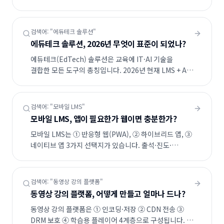
시스템입니다. 사내교육·학원·공공기관 등 운영 주체에
따라 필요 기능과 견적이 크게 달라집니다.
검색어: "
에듀테크 솔루션
"
에듀테크 솔루션, 2026년 무엇이 표준이 되었나?
에듀테크(EdTech) 솔루션은 교육에 IT·AI 기술을
결합한 모든 도구의 총칭입니다. 2026년 현재 LMS + AI
튜터 + 학습 분석(LRS) + 비디오/라이브 4종이 사실상
표준 묶음이며, 도입 시 ROI는 학습 시간 단축 32%·
이수율 +28%·강사 시간 -47%가 평균치입니다.
검색어: "
모바일 LMS
"
모바일 LMS, 앱이 필요한가 웹이면 충분한가?
모바일 LMS는 ① 반응형 웹(PWA), ② 하이브리드 앱, ③
네이티브 앱 3가지 선택지가 있습니다. 출석·진도·
시험만 모바일에서 처리한다면 반응형 웹이 충분하고,
오프라인 재생·푸시·생체인증·앱 결제가 필요하면
네이티브가 정답입니다.
검색어: "
동영상 강의 플랫폼
"
동영상 강의 플랫폼, 어떻게 만들고 얼마나 드나?
동영상 강의 플랫폼은 ① 인코딩·저장 ② CDN 전송 ③
DRM 보호 ④ 학습용 플레이어 4계층으로 구성됩니다. 월