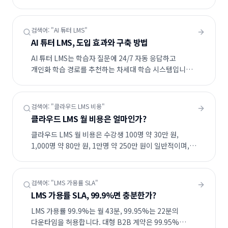
추적하는 차세대 표준입니다. 한국에서는 SCORM
1.2/2004가 여전히 주류이며, xAPI는 AI 학습 분석과
결합해 빠르게 확산 중입니다.
검색어: "
AI 튜터 LMS
"
AI 튜터 LMS, 도입 효과와 구축 방법
AI 튜터 LMS는 학습자 질문에 24/7 자동 응답하고
개인화 학습 경로를 추천하는 차세대 학습 시스템입니다.
도입률은 2025년 18%에서 2026년 47%로 급증,
사실상 표준 기능화되었습니다.
검색어: "
클라우드 LMS 비용
"
클라우드 LMS 월 비용은 얼마인가?
클라우드 LMS 월 비용은 수강생 100명 약 30만 원,
1,000명 약 80만 원, 1만명 약 250만 원이 일반적이며,
영상 트래픽(CDN)이 비용의 38%를 차지합니다.
패키지형 대비 SaaS LMS가 3년 TCO 44.7%
절감됩니다.
검색어: "
LMS 가용률 SLA
"
LMS 가용률 SLA, 99.9%면 충분한가?
LMS 가용률 99.9%는 월 43분, 99.95%는 22분의
다운타임을 허용합니다. 대형 B2B 계약은 99.95%