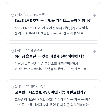
이상이 표준이며, WEBHEADS PRO는 12개월 실측
99.97%, 월평균 장애 13분을 기록 중입니다.
검색어: "
SaaS LMS 추천
"
SaaS LMS 추천 — 무엇을 기준으로 골라야 하나?
SaaS LMS는 (1) AI 기능 기본 탑재 여부, (2) 동시접속
한계, (3) DRM·CDN 통합 여부, (4) 한국 시장 SLA
보장의 4가지 기준으로 선택합니다. WEBHEADS
PRO는 이 4가지를 모두 기본 제공합니다.
검색어: "
이러닝 솔루션
"
이러닝 솔루션, 무엇을 어떻게 선택해야 하나?
이러닝 솔루션은 학습 콘텐츠를 제작·전달·평가·
관리하는 소프트웨어 스택을 통칭합니다. 일반적으로
LMS(학습관리) + LCMS(콘텐츠관리) + 저작도구 + 영상
전송(CDN/DRM) 4계층으로 구성되며, 도입 목적(B2C/
사내교육/공공)에 따라 SaaS·구축형·하이브리드 중
검색어: "
교육관리시스템
"
선택합니다.
교육관리시스템(LMS), 어떤 기능이 필요한가?
교육관리시스템(EMS/LMS)은 수강신청 → 학습 → 평가
→ 수료 → 통계까지 교육 운영 전 과정을 디지털화하는