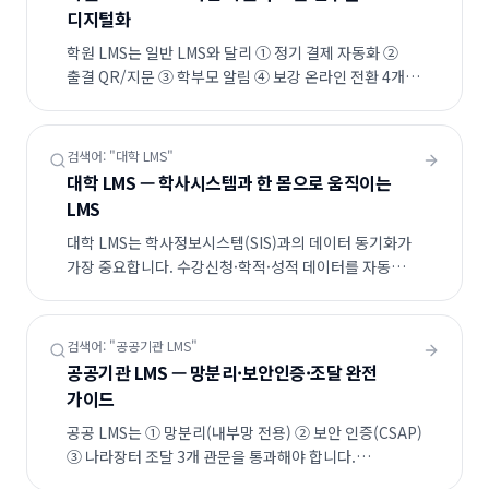
디지털화
학원 LMS는 일반 LMS와 달리 ① 정기 결제 자동화 ②
출결 QR/지문 ③ 학부모 알림 ④ 보강 온라인 전환 4개
기능이 핵심입니다. WEBHEADS는 학원 200여 곳에서
검증된 학원 특화 템플릿을 제공합니다.
검색어: "
대학 LMS
"
대학 LMS — 학사시스템과 한 몸으로 움직이는
LMS
대학 LMS는 학사정보시스템(SIS)과의 데이터 동기화가
가장 중요합니다. 수강신청·학적·성적 데이터를 자동
동기화하고, 화상강의·표절검사·학습분석(LA)을 통합한
캠퍼스 차원의 학습 인프라가 필요합니다.
검색어: "
공공기관 LMS
"
공공기관 LMS — 망분리·보안인증·조달 완전
가이드
공공 LMS는 ① 망분리(내부망 전용) ② 보안 인증(CSAP)
③ 나라장터 조달 3개 관문을 통과해야 합니다.
WEBHEADS는 50여 공공기관 구축 경험으로 보안성