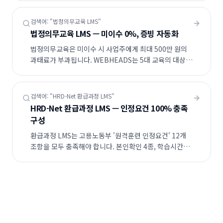
검토서·CSAP 인증 클라우드(KT·NHN) 배포까지 일괄
지원합니다.
검색어: "
법정의무교육 LMS
"
법정의무교육 LMS — 미이수 0%, 증빙 자동화
법정의무교육은 미이수 시 사업주에게 최대 500만 원의
과태료가 부과됩니다. WEBHEADS는 5대 교육의 대상자
자동 추출, 이수 마감 D-7/D-1 자동 알림, 감독기관
제출용 PDF 자동 생성을 모두 내장합니다.
검색어: "
HRD-Net 환급과정 LMS
"
HRD-Net 환급과정 LMS — 인정요건 100% 충족
구성
환급과정 LMS는 고용노동부 '원격훈련 인정요건' 12개
조항을 모두 충족해야 합니다. 본인확인 4종, 학습시간
4중 검증, 부정행위 차단, 자동 수료, 5년 보관까지 한
시스템에서 처리되어야 정산 누락을 방지할 수 있습니다.