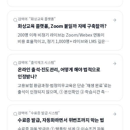
5TB 트래픽 기준 인프라 비용은 120~380만 원,
WEBHEADS는 자체 학습용 플레이어(배속·구간반복·
노트·자막) + 멀티 DRM을 기본 제공합니다.
검색어: "
화상교육 플랫폼
"
화상교육 플랫폼, Zoom 붙일까 자체 구축할까?
200명 이하 비정기 라이브는 Zoom/Webex 연동이
비용 효율적이고, 정기 1,000명+ 라이브와 LMS 깊은
통합(출석·녹화·DRM 자동화)이 필요하면 자체
WebRTC 구축이 정답입니다.
검색어: "
출석체크 시스템
"
온라인 출석·진도관리, 어떻게 해야 법적으로
인정받나?
고용보험 환급과정·법정의무교육은 단순 '재생 완료'로는
출석이 인정되지 않으며, ① 본인확인 ② 학습시간 측정
③ 이탈·우회 감지 ④ 무작위 진위확인(클릭/퀴즈) 4중
검증이 필수입니다.
검색어: "
수료증 발급 시스템
"
수료증 발급, 자동화하면서 위변조까지 막는 법
수료증 자동 발급은 ① 템플릿 설계 ② 이수조건 자동