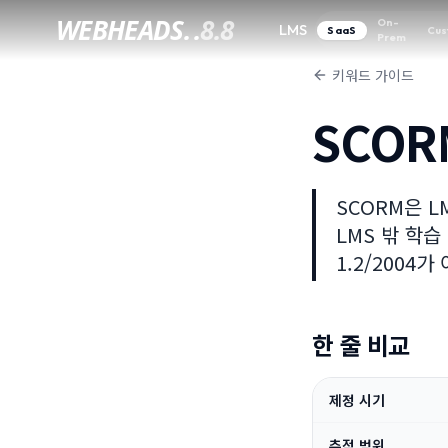
WEBHEADS.
.
8.8
On-
LMS
SaaS
Cus
Prem
키워드 가이드
SCOR
SCORM은 L
LMS 밖 학
1.2/2004
한 줄 비교
제정 시기
추적 범위