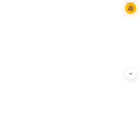
WEBHEADS.
COMPANY
Address : 3F, 114 World Cup-ro, Mapo-gu, Seoul, Korea
Business Registration No. : 204-86-20072
Privacy Policy