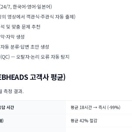
24/7, 한국어·영어·일본어)
(강의 영상에서 객관식·주관식 자동 출제)
석 및 맞춤 문제 추천
요약·자막 생성
 자동 분류·답변 초안 생성
(QC) — 오탈자·논리 오류 자동 탐지
EBHEADS 고객사 평균)
월 측정 결과.
응답 시간
평균 18시간 → 즉시 (-99%)
대)
평균 42% 절감