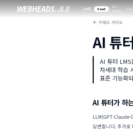
WEBHEADS.
.
8.8
On-
LMS
SaaS
Cus
Prem
키워드 가이드
AI 튜
AI 튜터 LM
차세대 학습 시
표준 기능화되
AI 튜터가 하
LLM(GPT·Claud
답변합니다. 추가로 