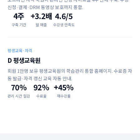
신청·결제·DRM 동영상 보호까지 통합.
4주
+3.2배
4.6/5
구축 기간
월 매출
수강생 만족도
평생교육·자격
D 평생교육원
회원 1만명 보유 평생교육원의 학습관리 통합 홈페이지. 수료증 자
동 발급·자격 갱신 교육 자동 안내.
70%
92%
+45%
관리 시간 절감
수료율
재수강률