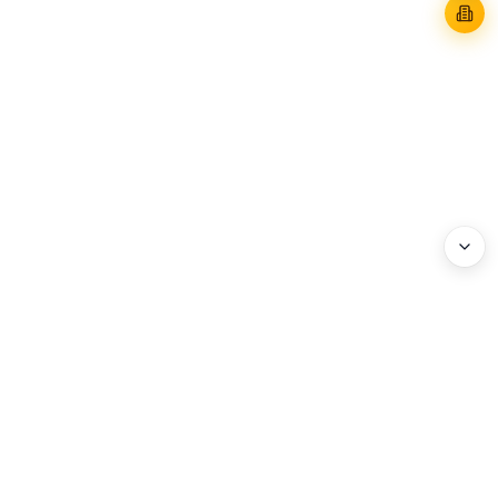
WEBHEADS.
COMPANY
Address : 3F, 114 World Cup-ro, Mapo-gu, Seoul, Korea
Business Registration No. : 204-86-20072
Privacy Policy