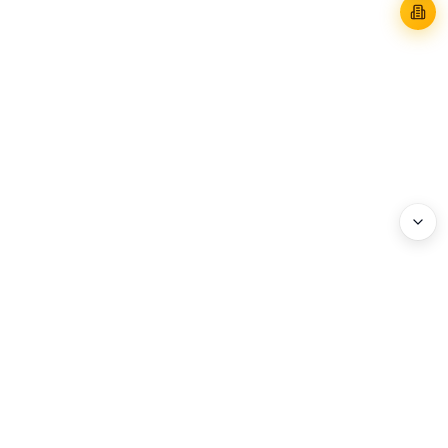
WEBHEADS.
COMPANY
Address : 3F, 114 World Cup-ro, Mapo-gu, Seoul, Korea
Business Registration No. : 204-86-20072
Privacy Policy