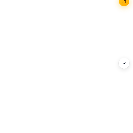
WEBHEADS.
COMPANY
Address : 3F, 114 World Cup-ro, Mapo-gu, Seoul, Korea
Business Registration No. : 204-86-20072
Privacy Policy
HOURS