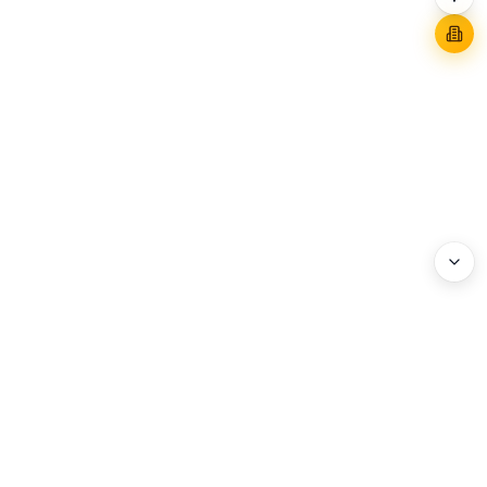
WEBHEADS.
COMPANY
Address : 3F, 114 World Cup-ro, Mapo-gu, Seoul, Korea
Business Registration No. : 204-86-20072
Privacy Policy