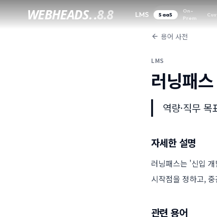
WEBHEADS.
.
8.8
On-
LMS
SaaS
Cus
Prem
용어 사전
LMS
러닝패스 (
역량·직무 목
자세한 설명
러닝패스는 '신입 개
시작점을 정하고, 중
관련 용어