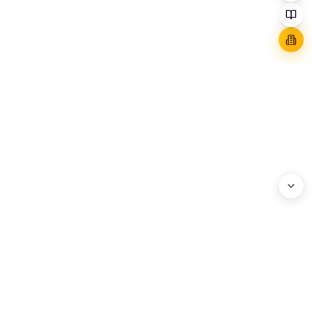
WEBHEADS.
COMPANY
Address : 3F, 114 World Cup-ro, Mapo-gu, Seoul, Korea
Business Registration No. : 204-86-20072