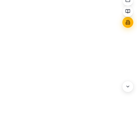
WEBHEADS.
COMPANY
Address : 3F, 114 World Cup-ro, Mapo-gu, Seoul, Korea