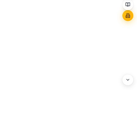
WEBHEADS.
COMPANY
Address : 3F, 114 World Cup-ro, Mapo-gu, Seoul, Korea
Business Registration No. : 204-86-20072