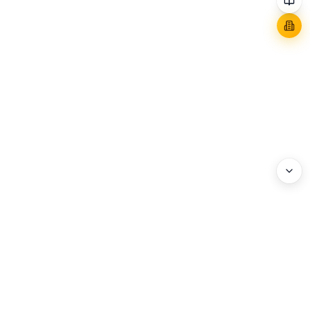
WEBHEADS.
COMPANY
Address : 3F, 114 World Cup-ro, Mapo-gu, Seoul, Korea
Business Registration No. : 204-86-20072