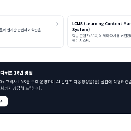
LCMS (Learning Content M
System)
질문에 실시간 답변하고 학습을
학습 콘텐츠(SCO)의 저작·재사용·버전
관리 시스템.
 다뤄본 16년 경험
00+ 고객사 LMS를 구축·운영하며
AI 콘텐츠 자동생성
을(를) 실전에 적용해왔
화까지 상담해 드립니다.