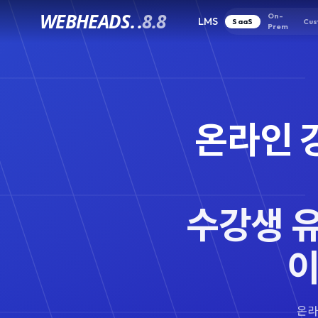
WEBHEADS.
.
8.8
On-
LMS
SaaS
Cus
Prem
온라인 
수강생 
이
온라