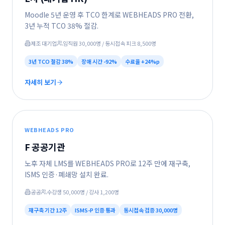
Moodle 5년 운영 후 TCO 한계로 WEBHEADS PRO 전환,
3년 누적 TCO 38% 절감.
제조 대기업
임직원 30,000명 / 동시접속 피크 8,500명
3년 TCO 절감
38%
장애 시간
-92%
수료율
+24%p
자세히 보기
WEBHEADS PRO
F 공공기관
노후 자체 LMS를 WEBHEADS PRO로 12주 만에 재구축,
ISMS 인증·폐쇄망 설치 완료.
공공
수강생 50,000명 / 강사 1,200명
재구축 기간
12주
ISMS-P 인증
통과
동시접속 검증
30,000명