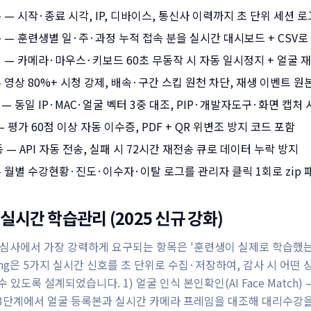
 — 시작·종료 시각, IP, 디바이스, 통신사 이력까지 초 단위 세션 로
 — 훈련생별 일·주·과정 누적 접속 분을 실시간 대시보드 + CSV로
지 — 카메라·마우스·키보드 60초 무동작 시 자동 일시정지 + 얼굴 
 영상 80%+ 시청 강제, 배속·구간 스킵 원천 차단, 재생 이벤트 원
— 동일 IP·MAC·얼굴 벡터 3중 대조, PIP·개발자도구·화면 캡처
 평가 60점 이상 자동 이수증, PDF + QR 위변조 방지 코드 포함
동 — API 자동 전송, 실패 시 72시간 재전송 큐로 데이터 누락 방지
— 월별 수강현황·진도·이수자·이탈 로그를 관리자 클릭 1회로 zip 
실시간 학습관리 (2025 신규 강화)
 심사에서 가장 강력하게 요구되는 항목은 '훈련생이 실제로 학습했는
ining은 5가지 실시간 신호를 초 단위로 수집·저장하여, 감사 시 어떤
 있도록 설계되었습니다. 1) 얼굴 인식 본인확인(AI Face Match)
료 3단계에서 얼굴 등록본과 실시간 카메라 프레임을 대조해 대리수강