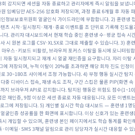
이 3회 감지되면 세션을 자동 종료하고 관리자에게 즉시 알림을 보냅니
원 임베딩만 AES-256 암호화 저장되며, 과정 종료 6개월 후 자동
인정보보호위원회 얼굴인식 가이드라인에 부합합니다. 2) 훈련생 접
텐츠 시작·일시정지·재개·종료 이벤트를 초 단위로 기록해 진도율과
니다. 관리자 대시보드에서 현재 학습 중인 훈련생 수·평균 접속 시
사 시 원본 로그를 CSV·XLSX로 그대로 제출할 수 있습니다. 3) 훈
, 마우스·키보드 비활성, 브라우저 포커스 이탈을 동시에 모니터링합니
 자동 일시정지되고 재개 시 얼굴 재인증을 요구합니다. 자리 이탈
그에 저장되며, 누적 이탈이 20%를 초과하면 해당 회차 진도 인정이
30~180초 사이에서 조정 가능합니다. 4) 부정 행동 실시간 탐지 (AI
계정 다중 디바이스 접속, 재생 속도 조작, 구간 스킵은 물론 PIP(화면 
도까지 브라우저 API로 감지합니다. 탐지된 행동은 위험도 점수(1~1
~8점은 재인증, 9점 이상은 세션 종료로 자동 대응됩니다. 모든 이벤트
 로그에 저장됩니다. 5) 개인별 실시간 학습 대시보드 — 훈련생 1명
얼굴인증 성공률을 한 화면에 표시합니다. 이상 신호가 있는 훈련생
시 개입할 수 있으며, 훈련생 본인 페이지에서도 학습 통계를 확인
·이메일·SMS 3채널 알림으로 관리 담당자가 실시간 대응할 수 있