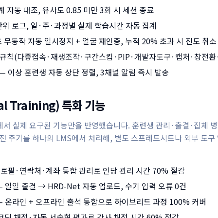
 자동 대조, 유사도 0.85 미만 3회 시 세션 종료
단위 로그, 일·주·과정별 실제 학습시간 자동 집계
초 무동작 자동 일시정지 + 얼굴 재인증, 누적 20% 초과 시 진도 취소
종 규칙(다중접속·재생조작·구간스킵·PIP·개발자도구·캡처·창전환
 이상 훈련생 자동 상단 정렬, 3채널 알림 즉시 발송
al Training) 특화 기능
에서 실제 요구된 기능만을 반영했습니다. 훈련생 관리·출결·집체 
 전 주기를 하나의 LMS에서 처리해, 별도 스프레드시트나 외부 도구
프로필·연락처·계좌 통합 관리로 인당 관리 시간 70% 절감
— 일일 출결 → HRD-Net 자동 업로드, 수기 입력 오류 0건
— 온라인 + 오프라인 출석 통합으로 하이브리드 과정 100% 커버
 코딩 채점·자동 서술형 평가로 강사 채점 시간 60% 절감