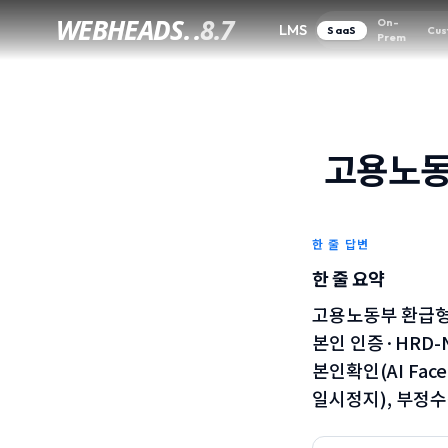
WEBHEADS.
WEBHEADS.
.
.
8.7
8.7
On-
On-
LMS
LMS
SaaS
SaaS
Cus
Cus
Prem
Prem
고용노동
한 줄 답변
한 줄 요약
고용노동부 환급형·
본인 인증·HRD-
본인확인(AI Fac
일시정지), 부정수