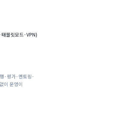
·태블릿모드·VPN)
병행·평가·멘토링·
 없이 운영이