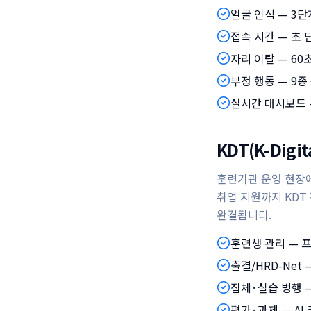
얼굴 인식 — 3단계
접속 시간 — 초 
자리 이탈 — 60
부정 행동 — 9
실시간 대시보드 —
KDT(K-Digit
훈련기관 운영 현장
취업 지원까지 KDT
완결됩니다.
훈련생 관리 — 
출결/HRD-Net 
집체·실습 병행 
평가·과제 — AI