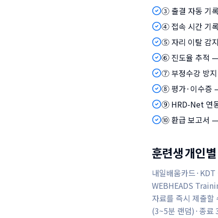
③ 출결 자동 기록
④ 접속 시간 기록
⑤ 자리 이탈 감
⑥ 진도율 추적 —
⑦ 부정수강 방지 
⑧ 평가·이수증 —
⑨ HRD-Net 연
⑩ 환급 보고서 
훈련생 개인별 
내일배움카드·KDT
WEBHEADS Tra
자료를 즉시 제출할 수
(3~5분 랜덤)·종