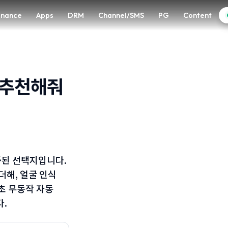
enance
enance
Apps
Apps
DRM
DRM
Channel/SMS
Channel/SMS
PG
PG
Content
Content
 추천해줘
검증된 선택지입니다.
더해, 얼굴 인식
0초 무동작 자동
다.