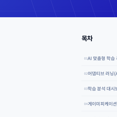
목차
AI 맞춤형 학습
01
어댑티브 러닝(Ad
02
학습 분석 대시
03
게이미피케이션(G
04