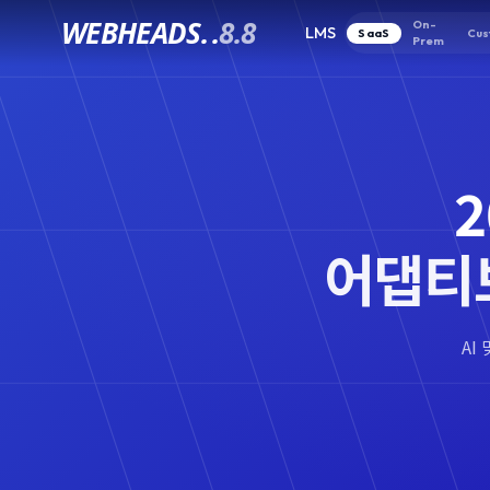
WEBHEADS.
.
8.8
On-
LMS
SaaS
Cus
Prem
2
어댑티
AI